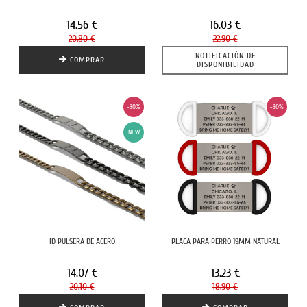
14.56 €
16.03 €
20.80 €
22.90 €
NOTIFICACIÓN DE
COMPRAR
DISPONIBILIDAD
-30%
-30%
NEW
ID PULSERA DE ACERO
PLACA PARA PERRO 19MM NATURAL
14.07 €
13.23 €
20.10 €
18.90 €