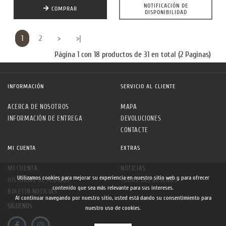
NOTIFICACIÓN DE
COMPRAR
DISPONIBILIDAD
1
2
>
>|
Página 1 con 18 productos de 31 en total (2 Paginas)
INFORMACIÓN
SERVICIO AL CLIENTE
ACERCA DE NOSOTROS
MAPA
INFORMACIÓN DE ENTREGA
DEVOLUCIONES
CONTACTE
MI CUENTA
EXTRAS
MI CUENTA
NOTICIAS
Utilizamos cookies para mejorar su experiencia en nuestro sitio web y para ofrecer
HISTORIAL DE PEDIDOS
TODAS LAS RESEÑAS
contenido que sea más relevante para sus intereses.
BOLETÍN NOTICIAS
Al continuar navegando por nuestro sitio, usted está dando su consentimiento para
SÍGUENOS
nuestro uso de cookies.