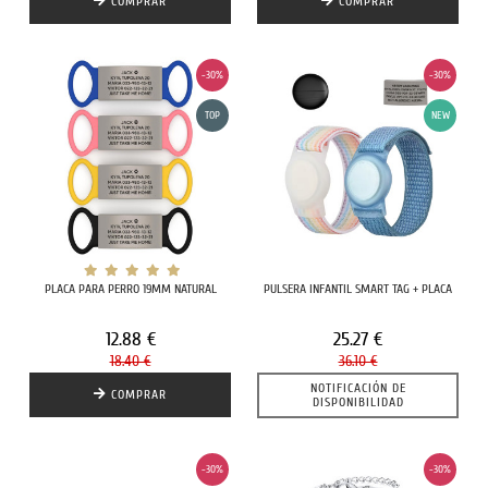
COMPRAR
COMPRAR
-30%
-30%
TOP
NEW
PLACA PARA PERRO 19MM NATURAL
PULSERA INFANTIL SMART TAG + PLACA
12.88 €
25.27 €
18.40 €
36.10 €
NOTIFICACIÓN DE
COMPRAR
DISPONIBILIDAD
-30%
-30%